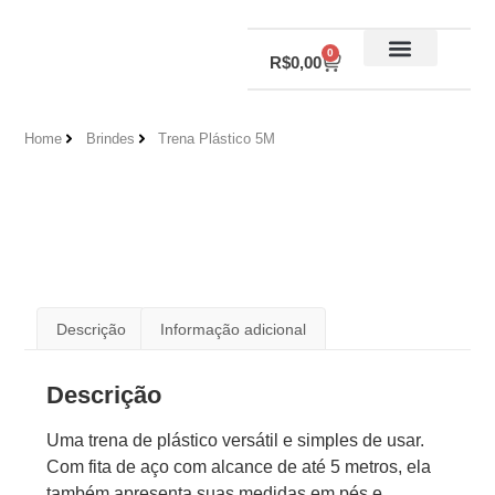
0
R$
0,00
Placas Poliondas
Faixas e Lonas
Home
Brindes
Trena Plástico 5M
Descrição
Informação adicional
Descrição
Uma trena de plástico versátil e simples de usar.
Com fita de aço com alcance de até 5 metros, ela
também apresenta suas medidas em pés e