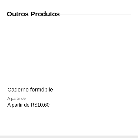
Outros Produtos
Caderno formóbile
Ca
A partir de
A p
A partir de
R$
10,60
A 